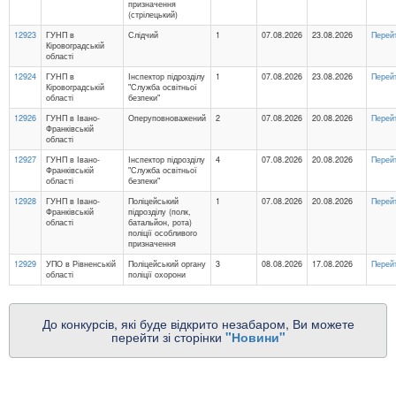
призначення
(стрілецький)
12923
ГУНП в
Слідчий
1
07.08.2026
23.08.2026
Перей
Кіровоградській
області
12924
ГУНП в
Інспектор підрозділу
1
07.08.2026
23.08.2026
Перей
Кіровоградській
"Служба освітньої
області
безпеки"
12926
ГУНП в Івано-
Оперуповноважений
2
07.08.2026
20.08.2026
Перей
Франківській
області
12927
ГУНП в Івано-
Інспектор підрозділу
4
07.08.2026
20.08.2026
Перей
Франківській
"Служба освітньої
області
безпеки"
12928
ГУНП в Івано-
Поліцейський
1
07.08.2026
20.08.2026
Перей
Франківській
підрозділу (полк,
області
батальйон, рота)
поліції особливого
призначення
12929
УПО в Рівненській
Поліцейський органу
3
08.08.2026
17.08.2026
Перей
області
поліції охорони
До конкурсів, які буде відкрито незабаром, Ви можете
перейти зі сторінки
"Новини"