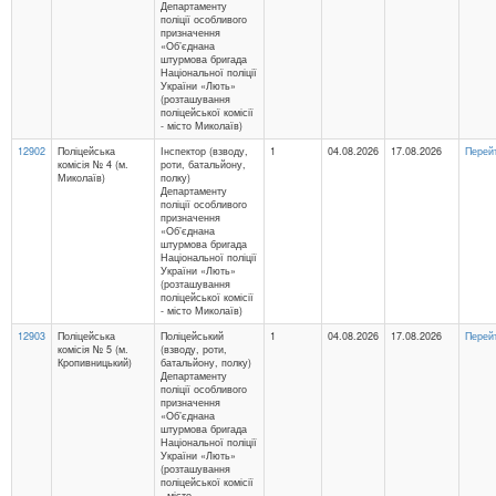
Департаменту
поліції особливого
призначення
«Об’єднана
штурмова бригада
Національної поліції
України «Лють»
(розташування
поліцейської комісії
- місто Миколаїв)
12902
Поліцейська
Інспектор (взводу,
1
04.08.2026
17.08.2026
Перей
комісія № 4 (м.
роти, батальйону,
Миколаїв)
полку)
Департаменту
поліції особливого
призначення
«Об’єднана
штурмова бригада
Національної поліції
України «Лють»
(розташування
поліцейської комісії
- місто Миколаїв)
12903
Поліцейська
Поліцейський
1
04.08.2026
17.08.2026
Перей
комісія № 5 (м.
(взводу, роти,
Кропивницький)
батальйону, полку)
Департаменту
поліції особливого
призначення
«Об’єднана
штурмова бригада
Національної поліції
України «Лють»
(розташування
поліцейської комісії
- місто