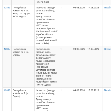
- місто Київ)
12896
Поліцейська
Інспектор (взводу,
1
04.08.2026
17.08.2026
Перей
комісія № 1 (м.
роти, батальйону,
Київ) - «Сафарі»,
полку)
БСО «Крук»
Департаменту
поліції особливого
призначення
«Об’єднана
штурмова бригада
Національної поліції
України «Лють»
(розташування
поліцейської комісії
- місто Київ)
12897
Поліцейська
Поліцейський
1
04.08.2026
17.08.2026
Перей
комісія № 2 (м.
(взводу, роти,
Одеса)
батальйону, полку)
Департаменту
поліції особливого
призначення
«Об’єднана
штурмова бригада
Національної поліції
України «Лють»
(розташування
поліцейської комісії
- місто Одеса)
12898
Поліцейська
Інспектор (взводу,
1
04.08.2026
17.08.2026
Перей
комісія № 2 (м.
роти, батальйону,
Одеса)
полку)
Департаменту
поліції особливого
призначення
«Об’єднана