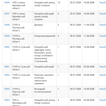
12846
УПО в Івано-
Поліцейський органу
12
25.07.2026
16.08.2026
Перей
Франківській
поліції охорони
області
12847
УПО в Івано-
Поліцейський-водій
4
25.07.2026
16.08.2026
Перей
Франківській
органу поліції
області
охорони
12848
ГУНП в
Дізнавач
2
28.07.2026
11.08.2026
Перей
Полтавській
області
12849
ГУНП в
Оперуповноважений
4
28.07.2026
11.08.2026
Перей
Полтавській
області
12850
ГУНП в Сумській
Поліцейський
1
28.07.2026
10.08.2026
Перей
області
підрозділу (полк,
батальйон, рота)
поліції особливого
призначення
(стрілецький)
12851
ГУНП в Сумській
Поліцейський-водій
1
28.07.2026
25.08.2026
Перей
області
12852
ГУНП в Сумській
Помічник чергового
1
28.07.2026
25.08.2026
Перей
області
ізолятора
тимчасового
тримання
12853
ГУНП в
Молодший
1
29.07.2026
16.08.2026
Перей
Херсонській
інспектор-кінолог
області
12854
УПО в
Поліцейський органу
4
29.07.2026
24.08.2026
Перей
Житомирській
поліції охорони
області