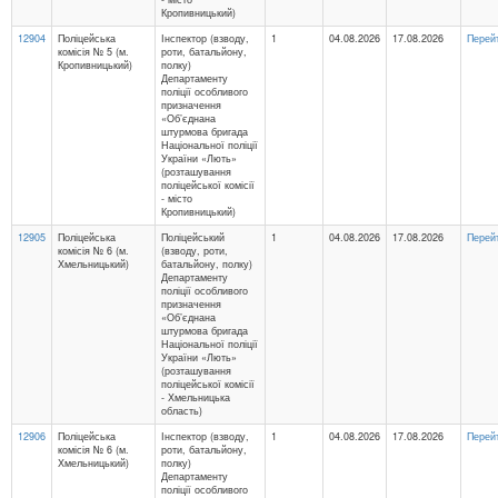
Кропивницький)
12904
Поліцейська
Інспектор (взводу,
1
04.08.2026
17.08.2026
Перей
комісія № 5 (м.
роти, батальйону,
Кропивницький)
полку)
Департаменту
поліції особливого
призначення
«Об’єднана
штурмова бригада
Національної поліції
України «Лють»
(розташування
поліцейської комісії
- місто
Кропивницький)
12905
Поліцейська
Поліцейський
1
04.08.2026
17.08.2026
Перей
комісія № 6 (м.
(взводу, роти,
Хмельницький)
батальйону, полку)
Департаменту
поліції особливого
призначення
«Об’єднана
штурмова бригада
Національної поліції
України «Лють»
(розташування
поліцейської комісії
- Хмельницька
область)
12906
Поліцейська
Інспектор (взводу,
1
04.08.2026
17.08.2026
Перей
комісія № 6 (м.
роти, батальйону,
Хмельницький)
полку)
Департаменту
поліції особливого