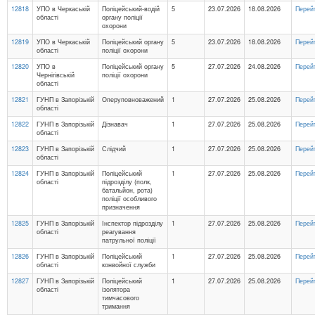
12818
УПО в Черкаській
Поліцейський-водій
5
23.07.2026
18.08.2026
Перей
області
органу поліції
охорони
12819
УПО в Черкаській
Поліцейський органу
5
23.07.2026
18.08.2026
Перей
області
поліції охорони
12820
УПО в
Поліцейський органу
5
27.07.2026
24.08.2026
Перей
Чернігівській
поліції охорони
області
12821
ГУНП в Запорізькій
Оперуповноважений
1
27.07.2026
25.08.2026
Перей
області
12822
ГУНП в Запорізькій
Дізнавач
1
27.07.2026
25.08.2026
Перей
області
12823
ГУНП в Запорізькій
Слідчий
1
27.07.2026
25.08.2026
Перей
області
12824
ГУНП в Запорізькій
Поліцейський
1
27.07.2026
25.08.2026
Перей
області
підрозділу (полк,
батальйон, рота)
поліції особливого
призначення
12825
ГУНП в Запорізькій
Інспектор підрозділу
1
27.07.2026
25.08.2026
Перей
області
реагування
патрульної поліції
12826
ГУНП в Запорізькій
Поліцейський
1
27.07.2026
25.08.2026
Перей
області
конвойної служби
12827
ГУНП в Запорізькій
Поліцейський
1
27.07.2026
25.08.2026
Перей
області
ізолятора
тимчасового
тримання