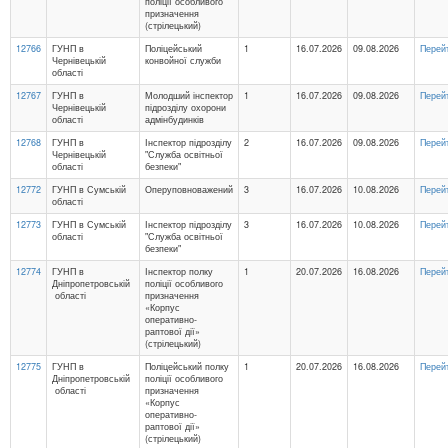
поліції особливого
призначення
(стрілецький)
12766
ГУНП в
Поліцейський
1
16.07.2026
09.08.2026
Перей
Чернівецькій
конвойної служби
області
12767
ГУНП в
Молодший інспектор
1
16.07.2026
09.08.2026
Перей
Чернівецькій
підрозділу охорони
області
адмінбудинків
12768
ГУНП в
Інспектор підрозділу
2
16.07.2026
09.08.2026
Перей
Чернівецькій
"Служба освітньої
області
безпеки"
12772
ГУНП в Сумській
Оперуповноважений
3
16.07.2026
10.08.2026
Перей
області
12773
ГУНП в Сумській
Інспектор підрозділу
3
16.07.2026
10.08.2026
Перей
області
"Служба освітньої
безпеки"
12774
ГУНП в
Інспектор полку
1
20.07.2026
16.08.2026
Перей
Дніпропетровській
поліції особливого
області
призначення
«Корпус
оперативно-
раптової дії»
(стрілецький)
12775
ГУНП в
Поліцейський полку
1
20.07.2026
16.08.2026
Перей
Дніпропетровській
поліції особливого
області
призначення
«Корпус
оперативно-
раптової дії»
(стрілецький)