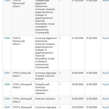
12885
ГУНП в
Поліцейський
1
01.08.2026
10.08.2026
Перей
Рівненській
відділення
області
безпілотних
літальних апаратів,
радіоелектронної
розвідки та
радіоелектронної
боротьби
батальйону поліції
особливого
призначення
(стрілецький)
12886
ГУНП в
Інспектор відділення
1
01.08.2026
10.08.2026
Перей
Рівненській
безпілотних
області
літальних апаратів,
радіоелектронної
розвідки та
радіоелектронної
боротьби
батальйону поліції
особливого
призначення
(стрілецький)
12887
ГУНП в Київській
Інспектор підрозділу
1
03.08.2026
14.08.2026
Перей
області
"Служба освітньої
безпеки"
12888
ГУНП у Вінницькій
Поліцейський
1
03.08.2026
12.08.2026
Перей
області
ізолятора
тимчасового
тримання
12889
ГУНП у Вінницькій
Помічник чергового
1
03.08.2026
12.08.2026
Перей
області
12890
ГУНП у Вінницькій
Інспектор підрозділу
1
03.08.2026
12.08.2026
Перей