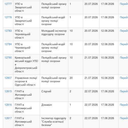
12777
УПО в
Поліцейський органу
1
20.07.2026
17.08.2026
Перей
Закарпатській
поліції охорони
області
12778
УПО в
Поліцейський-водій
1
20.07.2026
17.08.2026
Перей
Закарпатській
органу поліції
області
охорони
12783
УПО в
Молодший інспектор
10
20.07.2026
12.08.2026
Перей
Чернівецькій
підрозділу охорони
області
12784
УПО в
Поліцейський-водій
10
20.07.2026
12.08.2026
Перей
Чернівецькій
органу поліції
області
охорони
12790
Криворізький
Поліцейський органу
10
21.07.2026
10.08.2026
Перей
міський відділ УПО
поліції охорони
в
Дніпропетровській
області
12807
Управління поліції
Поліцейський органу
20
21.07.2026
10.08.2026
Перей
охорони в
поліції охорони
Одеській області
12815
ГУНП в
Слідчий
2
22.07.2026
17.08.2026
Перей
Житомирській
області
12816
ГУНП в
Дізнавач
1
22.07.2026
17.08.2026
Перей
Житомирській
області
12817
ГУНП в
Інспектор підрозділу
2
22.07.2026
17.08.2026
Перей
Житомирській
"Служба освітньої
області
безпеки"