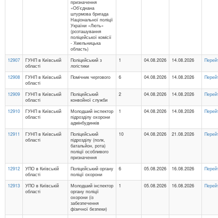
призначення
«Об’єднана
штурмова бригада
Національної поліції
України «Лють»
(розташування
поліцейської комісії
- Хмельницька
область)
12907
ГУНП в Київській
Поліцейський з
1
04.08.2026
14.08.2026
Перей
області
логістики
12908
ГУНП в Київській
Помічник чергового
6
04.08.2026
14.08.2026
Перей
області
12909
ГУНП в Київській
Поліцейський
2
04.08.2026
14.08.2026
Перей
області
конвойної служби
12910
ГУНП в Київській
Молодший інспектор
1
04.08.2026
14.08.2026
Перей
області
підрозділу охорони
адмінбудинків
12911
ГУНП в Київській
Поліцейський
10
04.08.2026
21.08.2026
Перей
області
підрозділу (полк,
батальйон, рота)
поліції особливого
призначення
12912
УПО в Київській
Поліцейський органу
6
05.08.2026
16.08.2026
Перей
області
поліції охорони
12913
УПО в Київській
Молодший інспектор
1
05.08.2026
16.08.2026
Перей
області
органу поліції
охорони (із
забезпечення
фізичної безпеки)