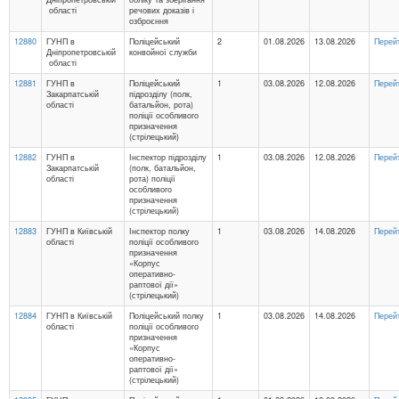
області
речових доказів і
озброєння
12880
ГУНП в
Поліцейський
2
01.08.2026
13.08.2026
Перей
Дніпропетровській
конвойної служби
області
12881
ГУНП в
Поліцейський
1
03.08.2026
12.08.2026
Перей
Закарпатській
підрозділу (полк,
області
батальйон, рота)
поліції особливого
призначення
(стрілецький)
12882
ГУНП в
Інспектор підрозділу
1
03.08.2026
12.08.2026
Перей
Закарпатській
(полк, батальйон,
області
рота) поліції
особливого
призначення
(стрілецький)
12883
ГУНП в Київській
Інспектор полку
1
03.08.2026
14.08.2026
Перей
області
поліції особливого
призначення
«Корпус
оперативно-
раптової дії»
(стрілецький)
12884
ГУНП в Київській
Поліцейський полку
1
03.08.2026
14.08.2026
Перей
області
поліції особливого
призначення
«Корпус
оперативно-
раптової дії»
(стрілецький)