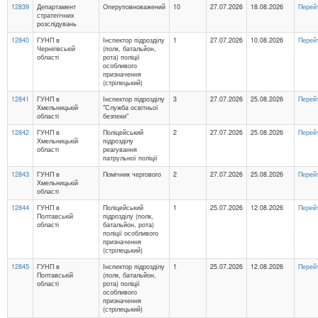
12839
Департамент
Оперуповноважений
10
27.07.2026
18.08.2026
Перей
стратегічних
розслідувань
12840
ГУНП в
Інспектор підрозділу
1
27.07.2026
10.08.2026
Перей
Чернігівській
(полк, батальйон,
області
рота) поліції
особливого
призначення
(стрілецький)
12841
ГУНП в
Інспектор підрозділу
3
27.07.2026
25.08.2026
Перей
Хмельницькій
"Служба освітньої
області
безпеки"
12842
ГУНП в
Поліцейський
2
27.07.2026
25.08.2026
Перей
Хмельницькій
підрозділу
області
реагування
патрульної поліції
12843
ГУНП в
Помічник чергового
2
27.07.2026
25.08.2026
Перей
Хмельницькій
області
12844
ГУНП в
Поліцейський
1
25.07.2026
12.08.2026
Перей
Полтавській
підрозділу (полк,
області
батальйон, рота)
поліції особливого
призначення
(стрілецький)
12845
ГУНП в
Інспектор підрозділу
1
25.07.2026
12.08.2026
Перей
Полтавській
(полк, батальйон,
області
рота) поліції
особливого
призначення
(стрілецький)