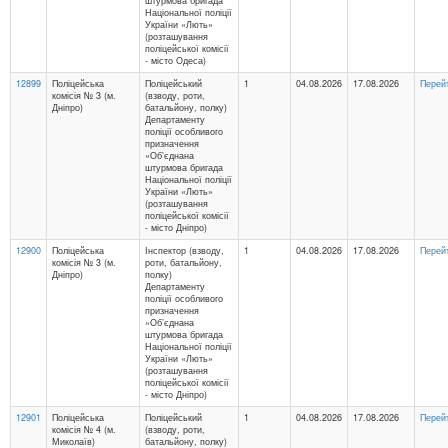
штурмова бригада
Національної поліції
України «Лють»
(розташування
поліцейської комісії
- місто Одеса)
12899
Поліцейська
Поліцейський
1
04.08.2026
17.08.2026
Перей
комісія № 3 (м.
(взводу, роти,
Дніпро)
батальйону, полку)
Департаменту
поліції особливого
призначення
«Об’єднана
штурмова бригада
Національної поліції
України «Лють»
(розташування
поліцейської комісії
- місто Дніпро)
12900
Поліцейська
Інспектор (взводу,
1
04.08.2026
17.08.2026
Перей
комісія № 3 (м.
роти, батальйону,
Дніпро)
полку)
Департаменту
поліції особливого
призначення
«Об’єднана
штурмова бригада
Національної поліції
України «Лють»
(розташування
поліцейської комісії
- місто Дніпро)
12901
Поліцейська
Поліцейський
1
04.08.2026
17.08.2026
Перей
комісія № 4 (м.
(взводу, роти,
Миколаїв)
батальйону, полку)