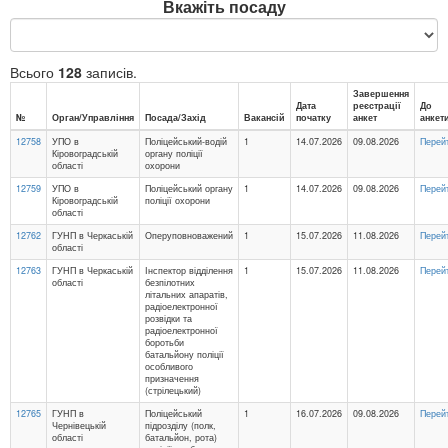
Вкажіть посаду
Всього
128
записів.
Завершення
Дата
реєстрації
До
№
Орган/Управління
Посада/Захід
Вакансій
початку
анкет
анкет
12758
УПО в
Поліцейський-водій
1
14.07.2026
09.08.2026
Перей
Кіровоградській
органу поліції
області
охорони
12759
УПО в
Поліцейський органу
1
14.07.2026
09.08.2026
Перей
Кіровоградській
поліції охорони
області
12762
ГУНП в Черкаській
Оперуповноважений
1
15.07.2026
11.08.2026
Перей
області
12763
ГУНП в Черкаській
Інспектор відділення
1
15.07.2026
11.08.2026
Перей
області
безпілотних
літальних апаратів,
радіоелектронної
розвідки та
радіоелектронної
боротьби
батальйону поліції
особливого
призначення
(стрілецький)
12765
ГУНП в
Поліцейський
1
16.07.2026
09.08.2026
Перей
Чернівецькій
підрозділу (полк,
області
батальйон, рота)