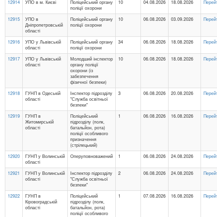
12914
УПО в м. Києві
Поліцейський органу
10
04.08.2026
18.08.2026
Перей
поліції охорони
12915
УПО в
Поліцейський органу
10
06.08.2026
03.09.2026
Перей
Дніпропетровській
поліції охорони
області
12916
УПО у Львівській
Поліцейський органу
34
06.08.2026
18.08.2026
Перей
області
поліції охорони
12917
УПО у Львівській
Молодший інспектор
10
06.08.2026
18.08.2026
Перей
області
органу поліції
охорони (із
забезпечення
фізичної безпеки)
12918
ГУНП в Одеській
Інспектор підрозділу
3
06.08.2026
20.08.2026
Перей
області
"Служба освітньої
безпеки"
12919
ГУНП в
Поліцейський
1
06.08.2026
16.08.2026
Перей
Житомирській
підрозділу (полк,
області
батальйон, рота)
поліції особливого
призначення
(стрілецький)
12920
ГУНП у Волинській
Оперуповноважений
1
06.08.2026
24.08.2026
Перей
області
12921
ГУНП у Волинській
Інспектор підрозділу
2
06.08.2026
24.08.2026
Перей
області
"Служба освітньої
безпеки"
12922
ГУНП в
Поліцейський
1
07.08.2026
16.08.2026
Перей
Кіровоградській
підрозділу (полк,
області
батальйон, рота)
поліції особливого