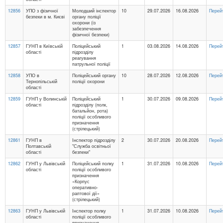
12856
УПО з фізичної
Молодший інспектор
10
29.07.2026
16.08.2026
Перей
безпеки в м. Києві
органу поліції
охорони (із
забезпечення
фізичної безпеки)
12857
ГУНП в Київській
Поліцейський
1
03.08.2026
14.08.2026
Перей
області
підрозділу
реагування
патрульної поліції
12858
УПО в
Поліцейський органу
10
28.07.2026
12.08.2026
Перей
Тернопільській
поліції охорони
області
12859
ГУНП у Волинській
Поліцейський
1
30.07.2026
09.08.2026
Перей
області
підрозділу (полк,
батальйон, рота)
поліції особливого
призначення
(стрілецький)
12861
ГУНП в
Інспектор підрозділу
2
30.07.2026
20.08.2026
Перей
Полтавській
"Служба освітньої
області
безпеки"
12862
ГУНП у Львівській
Поліцейський полку
1
31.07.2026
10.08.2026
Перей
області
поліції особливого
призначення
«Корпус
оперативно-
раптової дії»
(стрілецький)
12863
ГУНП у Львівській
Інспектор полку
1
31.07.2026
10.08.2026
Перей
області
поліції особливого
призначення