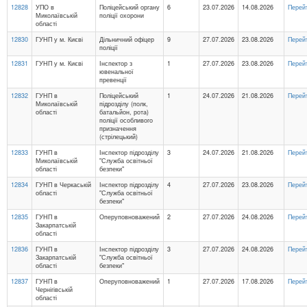
12828
УПО в
Поліцейський органу
6
23.07.2026
14.08.2026
Перей
Миколаївській
поліції охорони
області
12830
ГУНП у м. Києві
Дільничний офіцер
9
27.07.2026
23.08.2026
Перей
поліції
12831
ГУНП у м. Києві
Інспектор з
1
27.07.2026
23.08.2026
Перей
ювенальної
превенції
12832
ГУНП в
Поліцейський
1
24.07.2026
21.08.2026
Перей
Миколаївській
підрозділу (полк,
області
батальйон, рота)
поліції особливого
призначення
(стрілецький)
12833
ГУНП в
Інспектор підрозділу
3
24.07.2026
21.08.2026
Перей
Миколаївській
"Служба освітньої
області
безпеки"
12834
ГУНП в Черкаській
Інспектор підрозділу
4
27.07.2026
23.08.2026
Перей
області
"Служба освітньої
безпеки"
12835
ГУНП в
Оперуповноважений
2
27.07.2026
24.08.2026
Перей
Закарпатській
області
12836
ГУНП в
Інспектор підрозділу
3
27.07.2026
24.08.2026
Перей
Закарпатській
"Служба освітньої
області
безпеки"
12837
ГУНП в
Оперуповноважений
1
27.07.2026
17.08.2026
Перей
Чернігівській
області