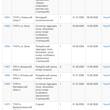
«Корпус
оперативно-
раптової дії»
(стрілецький)
12864
ГУНП у Львівській
Молодший
1
31.07.2026
28.08.2026
Перей
області
інспектор-кінолог
12865
ГУНП у м. Києві
Інспектор підрозділу
1
03.08.2026
13.08.2026
Перей
(полк, батальйон,
рота) поліції
особливого
призначення
(стрілецький)
12866
ГУНП у м. Києві
Поліцейський
1
03.08.2026
13.08.2026
Перей
підрозділу (полк,
батальйон, рота)
поліції особливого
призначення
(стрілецький)
12867
УПО в Запорізькій
Поліцейський органу
3
01.08.2026
14.08.2026
Перей
області
поліції охорони
12868
УПО в Полтавській
Поліцейський органу
1
31.07.2026
10.08.2026
Перей
області
поліції охорони
12869
ГУНП в
Інспектор підрозділу
1
31.07.2026
09.08.2026
Перей
Житомирській
(полк, батальйон,
області
рота) поліції
особливого
призначення
(стрілецький)
12870
ГУНП в
Слідчий
1
01.08.2026
12.08.2026
Перей
Дніпропетровській