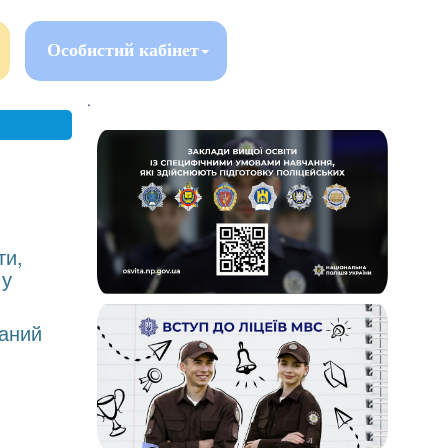
Особистий кабінет
.
ти,
 у
жаний