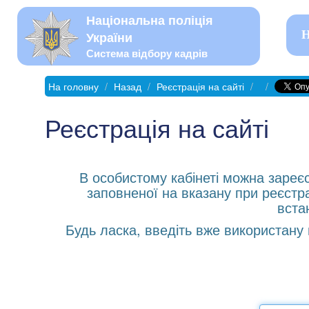
Національна поліція
Н
України
Система відбору кадрів
На головну
Назад
Реєстрація на сайті
Реєстрація на сайті
В особистому кабінеті можна зареєс
заповненої на вказану при реєстр
вста
Будь ласка, введіть вже використану