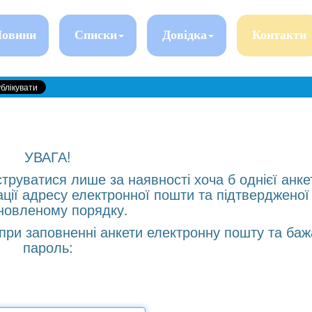
овини
Списки
Довідка
Контакти
УВАГА!
труватися лише за наявності хоча б однієї анке
ації адресу електронної пошти та підтвердженої
новленому порядку.
 при заповненні анкети електронну пошту та ба
пароль: