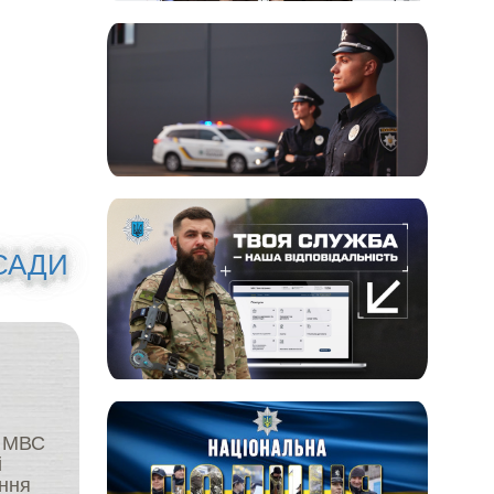
САДИ
м МВС
і
ення