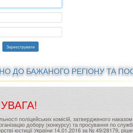
Зареєструвати
ДНО ДО БАЖАНОГО РЕГІОНУ ТА ПО
УВАГА!
яльності поліцейських комісій, затвердженого наказо
рганізацію добору (конкурсу) та просування по служб
рстві юстиції України 14.01.2016 за № 49/28179, ріш