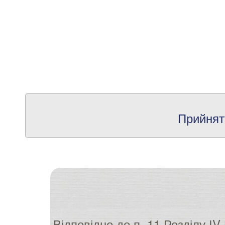
Прийнят
Відповідно до п. 11 Розділу І