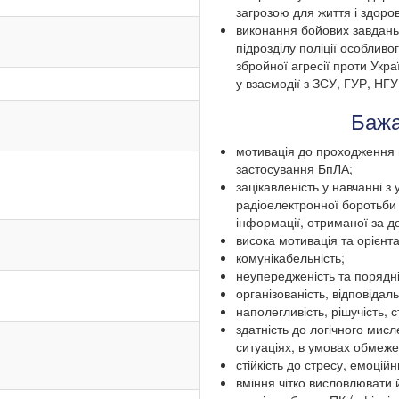
загрозою для життя і здоро
виконання бойових завдань 
підрозділу поліції особливог
збройної агресії проти Укра
у взаємодії з ЗСУ, ГУР, НГ
Бажа
мотивація до проходження в
застосування БпЛА;
зацікавленість у навчанні 
радіоелектронної боротьби (
інформації, отриманої за 
висока мотивація та орієнтац
комунікабельність;
неупередженість та порядні
організованість, відповідаль
наполегливість, рішучість, 
здатність до логічного мис
ситуаціях, в умовах обмеже
стійкість до стресу, емоцій
вміння чітко висловлювати 