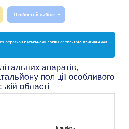
Особистий кабінет
нної боротьби батальйону поліції особливого призначення
літальних апаратів,
тальйону поліції особливого
ькій області
Кількість