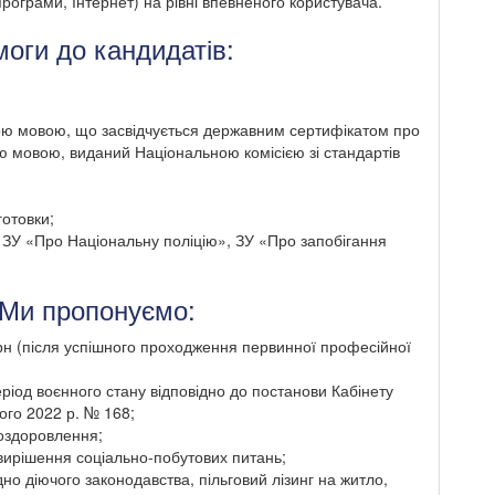
програми, Інтернет) на рівні впевненого користувача.
оги до кандидатів:
кою мовою, що засвідчується державним сертифікатом про
ю мовою, виданий Національною комісією зі стандартів
готовки;
, ЗУ «Про Національну поліцію», ЗУ «Про запобігання
Ми пропонуємо:
грн (після успішного проходження первинної професійної
ріод воєнного стану відповідно до постанови Кабінету
того 2022 р. № 168;
оздоровлення;
вирішення соціально-побутових питань;
но діючого законодавства, пільговий лізинг на житло,