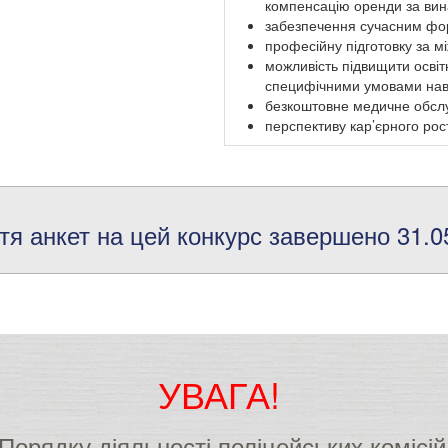
компенсацію оренди за вин
забезпечення сучасним фо
професійну підготовку за 
можливість підвищити освітн
специфічними умовами навча
безкоштовне медичне обслуг
перспективу кар’єрного рос
тя анкет на цей конкурс завершено 31.05
УВАГА!
V Порядку діяльності поліцейських коміс