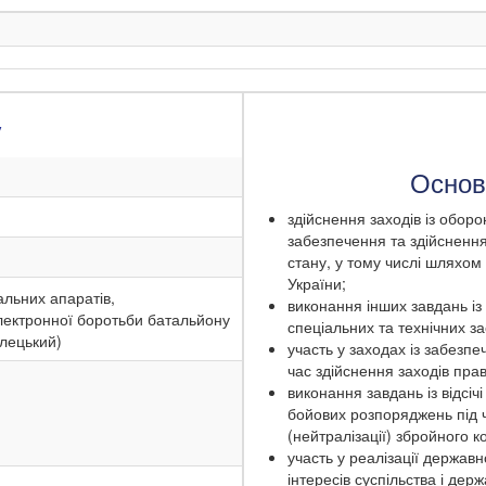
у
Основн
здійснення заходів із обор
забезпечення та здійсненн
стану, у тому числі шляхом
України;
альних апаратів,
виконання інших завдань із
електронної боротьби батальйону
спеціальних та технічних за
ілецький)
участь у заходах із забезп
час здійснення заходів пра
виконання завдань із відсіч
бойових розпоряджень під ча
(нейтралізації) збройного к
участь у реалізації державн
інтересів суспільства і держ