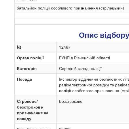
батальйон поліції особливого призначення (стрілецький)
Опис відбор
№
12467
Орган поліції
ГУНП в Рівненській області
Категорія
Середній склад поліції
Посада
Інспектор відділення безпілотних літ
радіоелектронної розвідки та радіо
поліції особливого призначення (стр
Строкове/
Безстрокове
безстрокове
призначення на
посаду