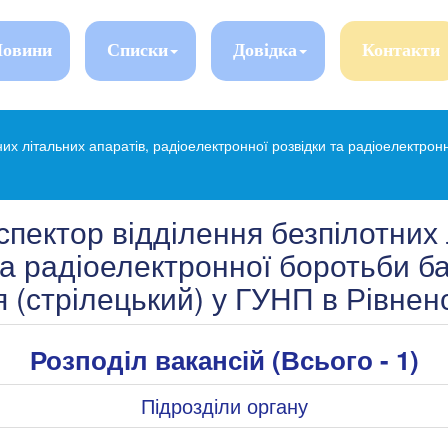
овини
Списки
Довідка
Контакти
них літальних апаратів, радіоелектронної розвідки та радіоелектро
нспектор відділення безпілотних 
та радіоелектронної боротьби ба
 (стрілецький) у ГУНП в Рівненс
Розподіл вакансій (Всього - 1)
Підрозділи органу