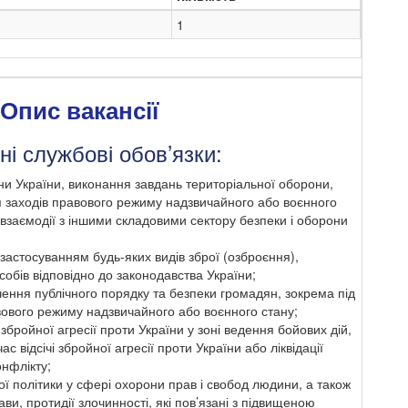
1
Опис вакансії
і службові обов’язки:
они України, виконання завдань територіальної оборони,
я заходів правового режиму надзвичайного або воєнного
 взаємодії з іншими складовими сектору безпеки і оборони
 застосуванням будь-яких видів зброї (озброєння),
собів відповідно до законодавства України;
ечення публічного порядку та безпеки громадян, зокрема під
вового режиму надзвичайного або воєнного стану;
і збройної агресії проти України у зоні ведення бойових дій,
с відсічі збройної агресії проти України або ліквідації
онфлікту;
ої політики у сфері охорони прав і свобод людини, а також
ави, протидії злочинності, які пов’язані з підвищеною