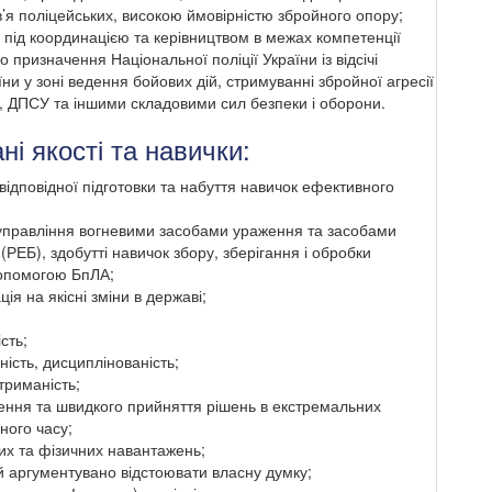
в’я поліцейських, високою ймовірністю збройного опору;
під координацією та керівництвом в межах компетенції
о призначення Національної поліції України із відсічі
їни у зоні ведення бойових дій, стримуванні збройної агресії
У, ДПСУ та іншими складовими сил безпеки і оборони.
ні якості та навички:
ідповідної підготовки та набуття навичок ефективного
з управління вогневими засобами ураження та засобами
РЕБ), здобутті навичок збору, зберігання і обробки
допомогою БпЛА;
ія на якісні зміни в державі;
сть;
ність, дисциплінованість;
стриманість;
лення та швидкого прийняття рішень в екстремальних
ного часу;
них та фізичних навантажень;
й аргументувано відстоювати власну думку;