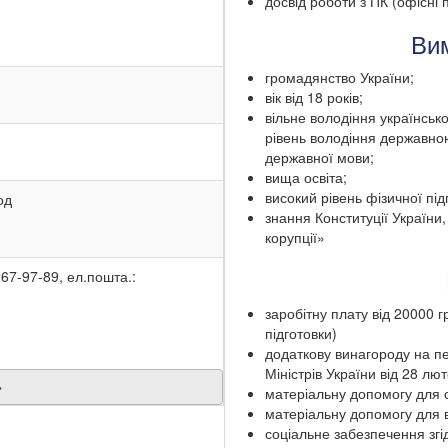
досвід роботи з ПК (офісні 
Вим
громадянство України;
вік від 18 років;
вільне володіння українсь
рівень володіння державно
державної мови;
вища освіта;
високий рівень фізичної під
од
знання Конституції України
корупції»
267-97-89, ел.пошта.:
заробітну плату від 20000 
підготовки)
додаткову винагороду на пе
Міністрів України від 28 лю
»
матеріальну допомогу для 
матеріальну допомогу для 
соціальне забезпечення згід