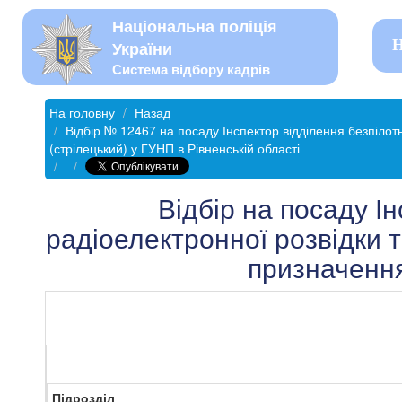
Національна поліція
Н
України
Система відбору кадрів
На головну
Назад
Відбір № 12467 на посаду Інспектор відділення безпілот
(стрілецький) у ГУНП в Рівненській області
Відбір на посаду І
радіоелектронної розвідки 
призначення
Підрозділ