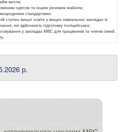
айм житла;
рменим одягом та іншим речовим майном;
міжнародними стандартами;
ій ступінь вищої освіти у вищих навчальних закладах зі
ння, які здійснюють підготовку поліцейських;
овування у закладах МВС для працівників та членів сімей;
ту.
.2026 р.
ій, затвердженого наказом МВС