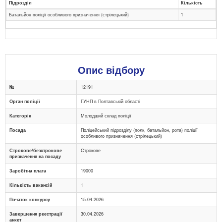
Підрозділ
Кількість
Батальйон поліції особливого призначення (стрілецький)
1
Опис відбору
№
12191
Орган поліції
ГУНП в Полтавській області
Категорія
Молодший склад поліції
Посада
Поліцейський підрозділу (полк, батальйон, рота) поліції
особливого призначення (стрілецький)
Строкове/безстрокове
Строкове
призначення на посаду
Заробітна плата
19000
Кількість вакансій
1
Початок конкурсу
15.04.2026
Завершення реєстрації
30.04.2026
анкет