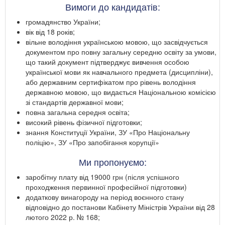
Вимоги до кандидатів:
громадянство України;
вік від 18 років;
вільне володіння українською мовою, що засвідчується
документом про повну загальну середню освіту за умови,
що такий документ підтверджує вивчення особою
української мови як навчального предмета (дисципліни),
або державним сертифікатом про рівень володіння
державною мовою, що видається Національною комісією
зі стандартів державної мови;
повна загальна середня освіта;
високий рівень фізичної підготовки;
знання Конституції України, ЗУ «Про Національну
поліцію», ЗУ «Про запобігання корупції»
Ми пропонуємо:
заробітну плату від 19000 грн (після успішного
проходження первинної професійної підготовки)
додаткову винагороду на період воєнного стану
відповідно до постанови Кабінету Міністрів України від 28
лютого 2022 р. № 168;