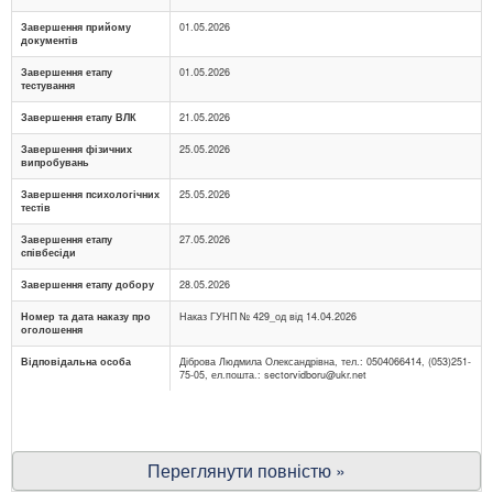
Завершення прийому
01.05.2026
документів
Завершення етапу
01.05.2026
тестування
Завершення етапу ВЛК
21.05.2026
Завершення фізичних
25.05.2026
випробувань
Завершення психологічних
25.05.2026
тестів
Завершення етапу
27.05.2026
співбесіди
Завершення етапу добору
28.05.2026
Номер та дата наказу про
Наказ ГУНП № 429_од від 14.04.2026
оголошення
Відповідальна особа
Діброва Людмила Олександрівна, тел.: 0504066414, (053)251-
75-05, ел.пошта.:
sectorvidboru@ukr.net
Переглянути повністю »