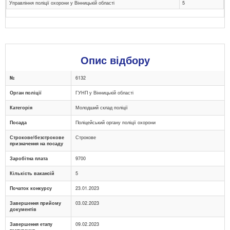
Управління поліції охорони у Вінницькій області
5
Опис відбору
№
6132
Орган поліції
ГУНП у Вінницькій області
Категорія
Молодший склад поліції
Посада
Поліцейський органу поліції охорони
Строкове/безстрокове
Строкове
призначення на посаду
Заробітна плата
9700
Кількість вакансій
5
Початок конкурсу
23.01.2023
Завершення прийому
03.02.2023
документів
Завершення етапу
09.02.2023