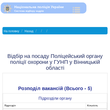
Національна поліція України
Система відбору кадрів
На головну
Назад
Відбір на посаду Поліцейський органу
поліції охорони у ГУНП у Вінницькій
області
Розподіл вакансій (Всього - 5)
Підрозділи органу
Підрозділ
Кількість