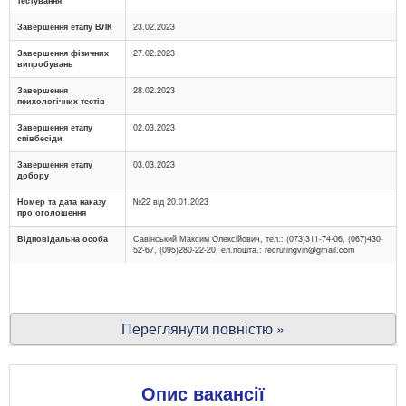
тестування
Завершення етапу ВЛК
23.02.2023
Завершення фізичних
27.02.2023
випробувань
Завершення
28.02.2023
психологічних тестів
Завершення етапу
02.03.2023
співбесіди
Завершення етапу
03.03.2023
добору
Номер та дата наказу
№22 від 20.01.2023
про оголошення
Відповідальна особа
Савінський Максим Олексійович, тел.: (073)311-74-06, (067)430-
52-67, (095)280-22-20, ел.пошта.:
recrutingvin@gmail.com
Переглянути повністю »
Опис вакансії